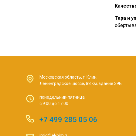
Качество
Тара и у
обертыва
Московская область, г. Клин,
Ленинградское шоссе, 88 км, здание 39Б
понедельник-пятница
с 9:00 до 17:00
+7 499 285 05 06
imid@el-him.ru