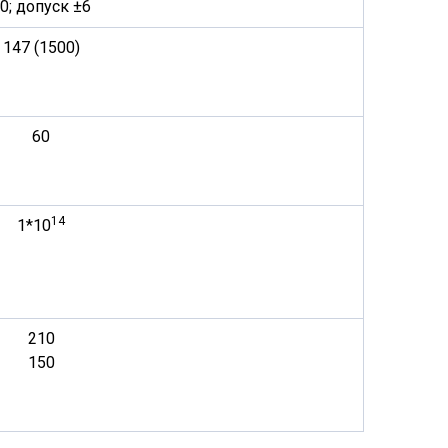
0; допуск ±6
147 (1500)
60
14
1*10
210
150