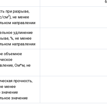
6
ть при разрыве,
2
с/см
), не менее
льном направлении
ельное удлинение
рыве, %, не менее
льном направлении
ое объемное
ческое
вление, Ом*м, не
ческая прочность,
 не менее
 значение
льное значение