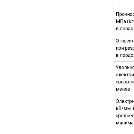
Прочнос
МПа (кг
в продо
Относит
при раз
в продо
Удельн
электри
сопроти
менее
Электри
кВ/мм,
среднее
минима