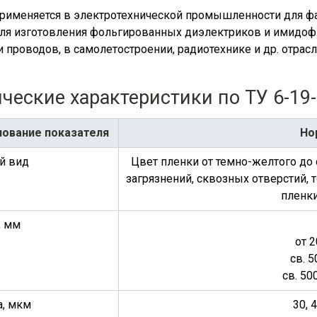
рименяется в электротехнической промышленности для ф
ля изготовления фольгированных диэлектриков и имидофл
и проводов, в самолетостроении, радиотехнике и др. отра
ческие характеристики по ТУ 6-19-
ование показателя
Но
й вид
Цвет пленки от темно-желтого до
загрязнений, сквозных отверстий,
пленки
, мм
от 2
св. 5
св. 500
а, мкм
30, 