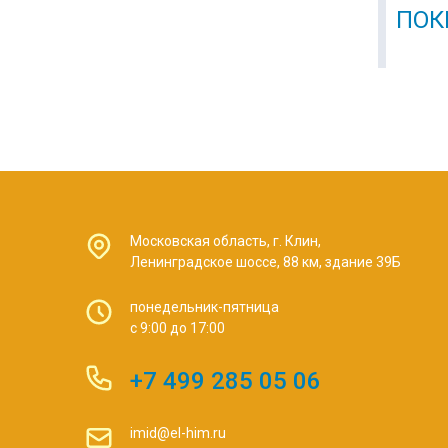
ПОК
Московская область, г. Клин,
Ленинградское шоссе, 88 км, здание 39Б
понедельник-пятница
с 9:00 до 17:00
+7 499 285 05 06
imid@el-him.ru